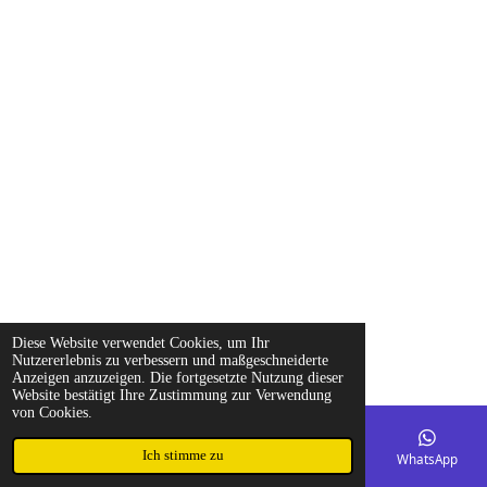
Diese Website verwendet Cookies, um Ihr
Nutzererlebnis zu verbessern und maßgeschneiderte
Anzeigen anzuzeigen. Die fortgesetzte Nutzung dieser
Website bestätigt Ihre Zustimmung zur Verwendung
von Cookies.
Ich stimme zu
E-Mail
Telefon
Karte
Facebook
WhatsApp